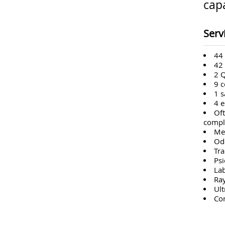
capa
Serv
44 
42 
2 Q
9 c
1 s
4 e
Oft
compl
Med
Od
Tra
Psi
Lab
Ray
Ult
Con