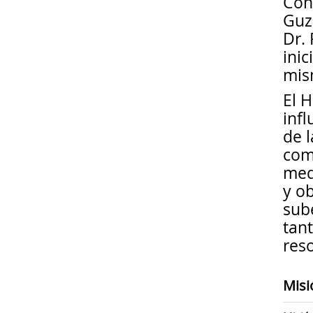
Cons
Guz
Dr. 
ini
mis
El 
inf
de 
com
med
y ob
sub
tan
res
Misi