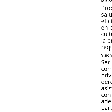
Misió
Pro
salu
efic
en 
cult
la 
requ
Visión
Ser 
comu
pri
der
asis
con 
ade
part