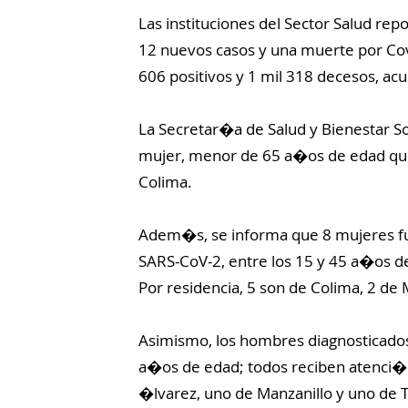
Las instituciones del Sector Salud rep
12 nuevos casos y una muerte por Covi
606 positivos y 1 mil 318 decesos, ac
La Secretar�a de Salud y Bienestar S
mujer, menor de 65 a�os de edad que 
Colima.
Adem�s, se informa que 8 mujeres fue
SARS-CoV-2, entre los 15 y 45 a�os d
Por residencia, 5 son de Colima, 2 de 
Asimismo, los hombres diagnosticados
a�os de edad; todos reciben atenci�n 
�lvarez, uno de Manzanillo y uno de