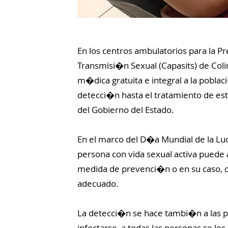
En los centros ambulatorios para la 
Transmisi�n Sexual (Capasits) de Co
m�dica gratuita e integral a la poblac
detecci�n hasta el tratamiento de es
del Gobierno del Estado.
En el marco del D�a Mundial de la Lu
persona con vida sexual activa puede
medida de prevenci�n o en su caso, 
adecuado.
La detecci�n se hace tambi�n a las 
infectarse, a todas las personas se le