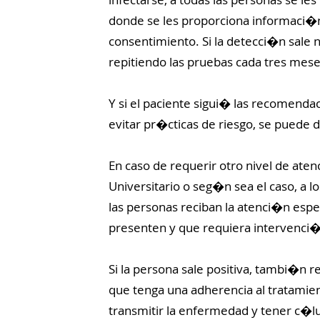
donde se les proporciona informaci�n
consentimiento. Si la detecci�n sale 
repitiendo las pruebas cada tres mese
Y si el paciente sigui� las recomenda
evitar pr�cticas de riesgo, se puede d
En caso de requerir otro nivel de aten
Universitario o seg�n sea el caso, a l
las personas reciban la atenci�n esp
presenten y que requiera intervenci
Si la persona sale positiva, tambi�n
que tenga una adherencia al tratamient
transmitir la enfermedad y tener c�l