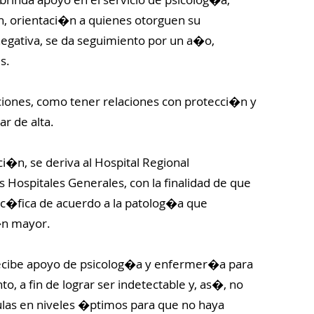
, orientaci�n a quienes otorguen su
negativa, se da seguimiento por un a�o,
s.
ciones, como tener relaciones con protecci�n y
ar de alta.
ci�n, se deriva al Hospital Regional
os Hospitales Generales, con la finalidad de que
ec�fica de acuerdo a la patolog�a que
�n mayor.
 recibe apoyo de psicolog�a y enfermer�a para
o, a fin de lograr ser indetectable y, as�, no
ulas en niveles �ptimos para que no haya