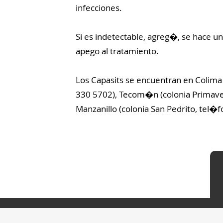
infecciones.
Si es indetectable, agreg�, se hace u
apego al tratamiento.
Los Capasits se encuentran en Colima 
330 5702), Tecom�n (colonia Primaver
Manzanillo (colonia San Pedrito, tel�