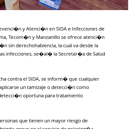
Prevenci�n y Atenci�n en SIDA e Infecciones de
lima, Tecom�n y Manzanillo se ofrece atenci�n
i�n sin derechohabiencia, la cual va desde la
tas infecciones, se�al� la Secretar�a de Salud
cha contra el SIDA, se inform� que cualquier
 aplicarse un tamizaje o detecci�n como
detecci�n oportuna para tratamiento
personas que tienen un mayor riesgo de
s brinda apoyo en el servicio de psicolog�a,