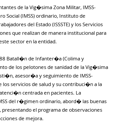
tantes de la Vig�sima Zona Militar, IMSS-
o Social (IMSS) ordinario, Instituto de
rabajadores del Estado (ISSSTE) y los Servicios
iones que realizan de manera institucional para
 este sector en la entidad.
88 Batall�n de Infanter�a (Colima y
to de los pelotones de sanidad de la Vig�sima
gesti�n, asesor�a y seguimiento de IMSS-
 los servicios de salud y su contribuci�n a la
a atenci�n centrada en pacientes. La
IMSS del r�gimen ordinario, abord� las buenas
�n, presentando el programa de observaciones
acciones de mejora.