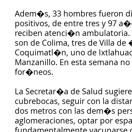
Adem�s, 33 hombres fueron di
positivos, de entre tres y 97 a
reciben atenci�n ambulatoria. 
son de Colima, tres de Villa de
Coquimatl�n, uno de Ixtlahua
Manzanillo. En esta semana no 
for�neos.
La Secretar�a de Salud sugier
cubrebocas, seguir con la dista
dos metros con las dem�s pers
aglomeraciones, optar por espa
fundamentalmente vacunarse co