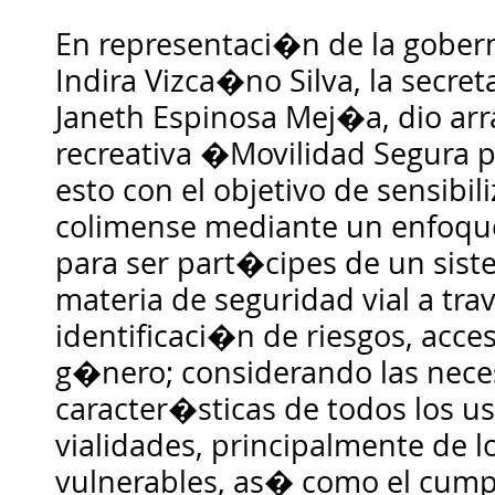
En representaci�n de la gober
Indira Vizca�no Silva, la secre
Janeth Espinosa Mej�a, dio ar
recreativa �Movilidad Segura 
esto con el objetivo de sensibil
colimense mediante un enfoque 
para ser part�cipes de un sist
materia de seguridad vial a tra
identificaci�n de riesgos, acce
g�nero; considerando las nece
caracter�sticas de todos los us
vialidades, principalmente de l
vulnerables, as� como el cump