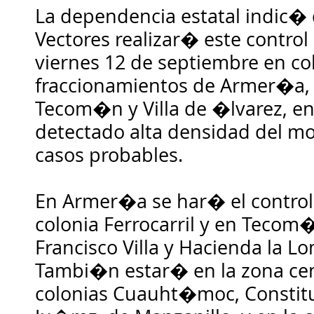
La dependencia estatal indic� 
Vectores realizar� este control 
viernes 12 de septiembre en co
fraccionamientos de Armer�a, 
Tecom�n y Villa de �lvarez, e
detectado alta densidad del mo
casos probables.
En Armer�a se har� el control 
colonia Ferrocarril y en Tecom�
Francisco Villa y Hacienda la L
Tambi�n estar� en la zona cen
colonias Cuauht�moc, Constit