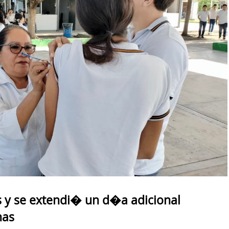
is y se extendi� un d�a adicional
nas