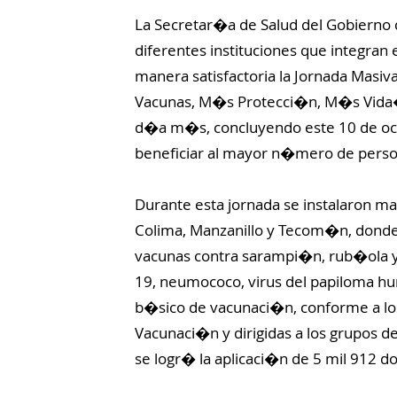
La Secretar�a de Salud del Gobierno 
diferentes instituciones que integran
manera satisfactoria la Jornada Masi
Vacunas, M�s Protecci�n, M�s Vida�,
d�a m�s, concluyendo este 10 de octu
beneficiar al mayor n�mero de perso
Durante esta jornada se instalaron m
Colima, Manzanillo y Tecom�n, donde s
vacunas contra sarampi�n, rub�ola y pa
19, neumococo, virus del papiloma h
b�sico de vacunaci�n, conforme a lo
Vacunaci�n y dirigidas a los grupos de
se logr� la aplicaci�n de 5 mil 912 do