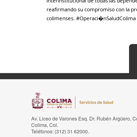
interinstitucional de todas las depen
reafirmando su compromiso con la prev
colimenses. #Operaci�nSaludColima
Av. Liceo de Varones Esq. Dr. Rubén Argüero, C
Colima, Col.
Teléfonos: (312) 31 62000.