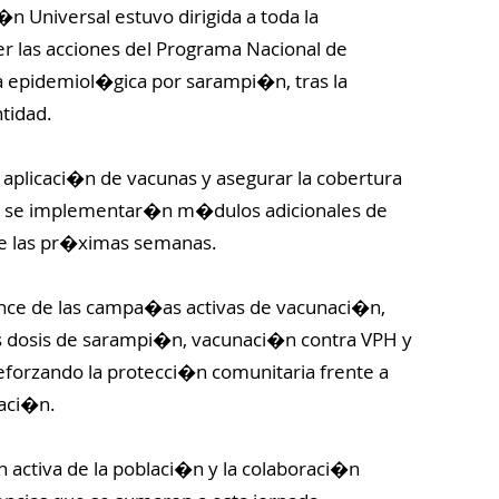
n Universal estuvo dirigida a toda la
cer las acciones del Programa Nacional de
a epidemiol�gica por sarampi�n, tras la
tidad.
a aplicaci�n de vacunas y asegurar la cobertura
�n, se implementar�n m�dulos adicionales de
te las pr�ximas semanas.
ance de las campa�as activas de vacunaci�n,
 dosis de sarampi�n, vacunaci�n contra VPH y
forzando la protecci�n comunitaria frente a
aci�n.
n activa de la poblaci�n y la colaboraci�n