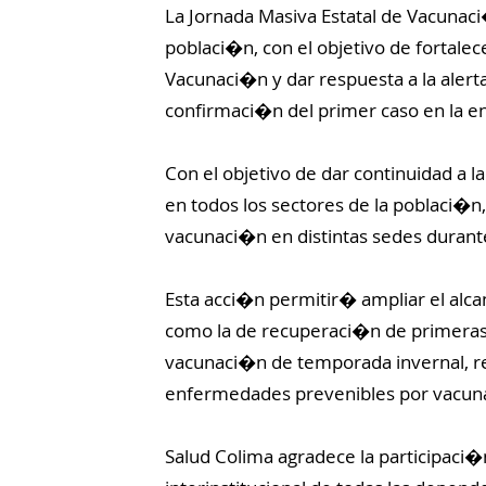
La Jornada Masiva Estatal de Vacunaci�
poblaci�n, con el objetivo de fortale
Vacunaci�n y dar respuesta a la alert
confirmaci�n del primer caso en la en
Con el objetivo de dar continuidad a l
en todos los sectores de la poblaci
vacunaci�n en distintas sedes duran
Esta acci�n permitir� ampliar el alc
como la de recuperaci�n de primeras
vacunaci�n de temporada invernal, re
enfermedades prevenibles por vacun
Salud Colima agradece la participaci�