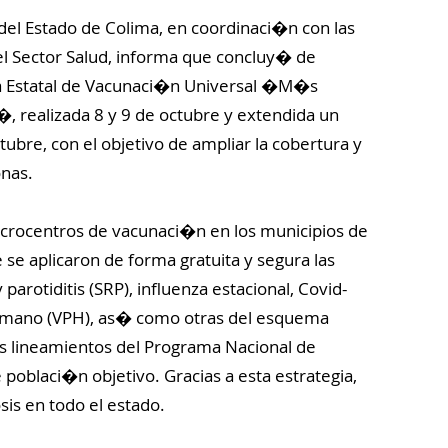
del Estado de Colima, en coordinaci�n con las
 el Sector Salud, informa que concluy� de
va Estatal de Vacunaci�n Universal �M�s
 realizada 8 y 9 de octubre y extendida un
bre, con el objetivo de ampliar la cobertura y
nas.
acrocentros de vacunaci�n en los municipios de
e aplicaron de forma gratuita y segura las
rotiditis (SRP), influenza estacional, Covid-
umano (VPH), as� como otras del esquema
s lineamientos del Programa Nacional de
 poblaci�n objetivo. Gracias a esta estrategia,
sis en todo el estado.